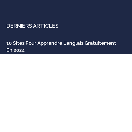
DERNIERS ARTICLES
10 Sites Pour Apprendre L’anglais Gratuitement
En 2024
JUILLET 3, 2024
Comment Apprendre La Voix Passive En Anglais
Rapidement ?
FÉVRIER 8, 2024