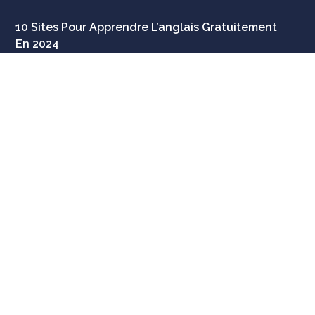
10 Sites Pour Apprendre L’anglais Gratuitement
En 2024
JUILLET 3, 2024
Comment Apprendre La Voix Passive En Anglais
Rapidement ?
FÉVRIER 8, 2024
Conditions d’utilisation
Politique de confidentialité
Copyright 2024 – Tous droits réservés | Cour Anglais |