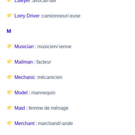
Lawyer
:avocat/-ate
Lorry Driver
:camionneur/-euse
M
Musician
: musicien/-ienne
Mailman
: facteur
Mechanic
:mécanicien
Model
: mannequin
Maid
: femme de ménage
Merchant
: marchand/-ande